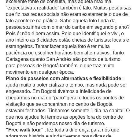
excelente fonte de consulta, mas aquela máxima
“expectativa x realidade” também é fato. Muitas pesquisas
que fiz nas redes sociais não eram exatamente o que de
fato acontece na prática. Sabe aquela foto linda da
pessoa sozinha com o mar do caribe em segundo plano?
Pois é: não é bem assim. Pelo que identifiquei e vivi, o
ano inteiro as 3 cidades estão cheias de turistas: locais e
estrangeiros. Tentar fazer aquela foto é ter muita
paciência ou escolher horários bem alternativos. Tanto
Cartagena quanto San Andrés são pontos de turismo
para pessoas de Bogotá também, o que traz muito
movimento em qualquer época.
Plano de passeios com alternativas e flexibilidade
:
ajuda muito a potencializar o tempo, mas nada pode ser
engessado. Em Bogotá tivemos a infelicidade de
chegarmos no dia do “paro” geral e todos os pontos de
visitação que se concentram no centro de Bogotá
estavam fechados. Tínhamos somente 1 dia na capital. O
que nos ajudou foi termos as opções fora do centro de
Bogotá e não perdemos nosso dia de turismo.
“Free walk tour”
: fez toda a diferença para nós que
adoramos história e ainda tivemos boas dicas de