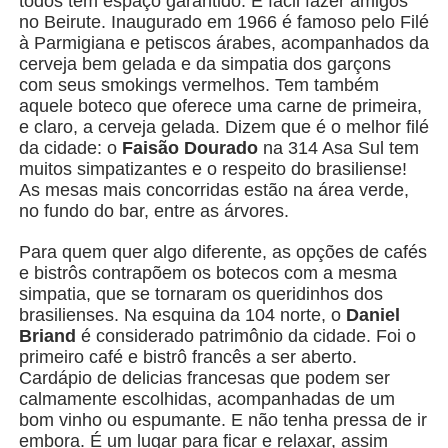
todos têm espaço garantido. É fácil fazer amigos
no Beirute. Inaugurado em 1966 é famoso pelo Filé
à Parmigiana e petiscos árabes, acompanhados da
cerveja bem gelada e da simpatia dos garçons
com seus smokings vermelhos. Tem também
aquele boteco que oferece uma carne de primeira,
e claro, a cerveja gelada. Dizem que é o melhor filé
da cidade: o
Faisão Dourado
na 314 Asa Sul tem
muitos simpatizantes e o respeito do brasiliense!
As mesas mais concorridas estão na área verde,
no fundo do bar, entre as árvores.
Para quem quer algo diferente, as opções de cafés
e bistrôs contrapõem os botecos com a mesma
simpatia, que se tornaram os queridinhos dos
brasilienses. Na esquina da 104 norte, o
Daniel
Briand
é considerado patrimônio da cidade. Foi o
primeiro café e bistrô francês a ser aberto.
Cardápio de delicias francesas que podem ser
calmamente escolhidas, acompanhadas de um
bom vinho ou espumante. E não tenha pressa de ir
embora. É um lugar para ficar e relaxar, assim