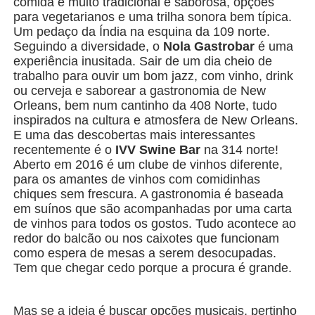
comida é muito tradicional e saborosa, opções
para vegetarianos e uma trilha sonora bem típica.
Um pedaço da Índia na esquina da 109 norte.
Seguindo a diversidade, o
Nola Gastrobar
é uma
experiência inusitada. Sair de um dia cheio de
trabalho para ouvir um bom jazz, com vinho, drink
ou cerveja e saborear a gastronomia de New
Orleans, bem num cantinho da 408 Norte, tudo
inspirados na cultura e atmosfera de New Orleans.
E uma das descobertas mais interessantes
recentemente é o
IVV Swine Bar
na 314 norte!
Aberto em 2016 é um clube de vinhos diferente,
para os amantes de vinhos com comidinhas
chiques sem frescura. A gastronomia é baseada
em suínos que são acompanhadas por uma carta
de vinhos para todos os gostos. Tudo acontece ao
redor do balcão ou nos caixotes que funcionam
como espera de mesas a serem desocupadas.
Tem que chegar cedo porque a procura é grande.
Mas se a ideia é buscar opções musicais, pertinho