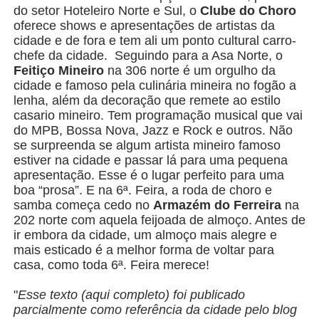
do setor Hoteleiro Norte e Sul, o
Clube do Choro
oferece shows e apresentações de artistas da
cidade e de fora e tem ali um ponto cultural carro-
chefe da cidade. Seguindo para a Asa Norte, o
Feitiço Mineiro
na 306 norte é um orgulho da
cidade e famoso pela culinária mineira no fogão a
lenha, além da decoração que remete ao estilo
casario mineiro. Tem programação musical que vai
do MPB, Bossa Nova, Jazz e Rock e outros. Não
se surpreenda se algum artista mineiro famoso
estiver na cidade e passar lá para uma pequena
apresentação. Esse é o lugar perfeito para uma
boa “prosa”. E na 6ª. Feira, a roda de choro e
samba começa cedo no
Armazém do Ferreira
na
202 norte com aquela feijoada de almoço. Antes de
ir embora da cidade, um almoço mais alegre e
mais esticado é a melhor forma de voltar para
casa, como toda 6ª. Feira merece!
"
Esse texto (aqui completo) foi publicado
parcialmente como referência da cidade pelo blog