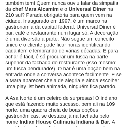
também tem! Quem nunca ouviu falar da simpatia
da
chef Mara Alcamim
e o
Universal Diner
na
210 sul? Parada obrigatória para quem vem na
cidade. Inaugurado em 1997, é um marco na
gastronomia da capital federal. Universal Diner é
bar, café e restaurante num lugar só. A decoração
é uma diversão a parte. Não segue um conceito
único e o cliente pode ficar horas identificando
cada item e lembrando de várias décadas. E para
achar é fácil, é só procurar um fusca na parte
superior da fachada do restaurante (isso mesmo:
um fusca pendurado!). O bar é uma opção bem na
entrada onde a conversa acontece facilmente. E se
a Mara aparecer cheia de alegria e ainda escolher
uma play list bem animada, ninguém fica parado.
A Asa Norte é um celeiro de surpresas! O indiano
que está fazendo muito sucesso, bem ali na 109
norte, uma quadra cheia de boas opções
gastronômicas, se destaca já na fachada pelo
nome
Indian House Culinaria Indiana & Bar.
A